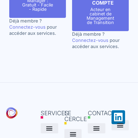
Manager :
COMPTE
Gratuit - Facile
- Rapide
Acteur en
cabinet de
Management
Déjà membre ?
de Transition
Connectez-vous
pour
accéder aux services.
Déjà membre ?
Connectez-vous
pour
accéder aux services.
Link
SERVICES
LE
CONTACT
CERCLE
Politique de Confide
Conditions Générales de Vente
Cookie Policy (EU)
Gagner en visibilité
Trouver une mission
Partager et réseauter
Se former et s’informer
Tous les services
Livre blanc Trouvez + vite vos missions
Inscription Newsletter
Inscription Manager
Inscription Consultant