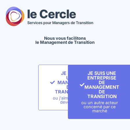
Aller
au
contenu
Nous vous facilitons
le Management de Transition
JE SUIS
JE SUIS UNE
UN
ENTREPRISE
MANAGER
DE
DE
MANAGEMENT
TRANSITION
DE
TRANSITION
ou j'aimerais le
devenir
ou un autre acteur
concerné par ce
marché