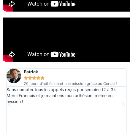
Patrick





20 jours d’adhésion et une mission grâce au Cercle !
Sans compter tous les appels reçus par semaine (2 à 3).
Le
Merci Francois et je maintiens mon adhésion, même en
de 
mission !
ser
dév
rés