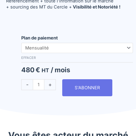
Référencement + toute l’information sur le marché
+ sourcing des MT du Cercle +
Visibilité et Notoriété !
quantité
Plan de paiement
de
EMT
-
Abonnement
EFFACER
OR
480
€
/ mois
HT
au
Cercle
du
-
+
S'ABONNER
Management
de
Transition
Vous êtes acteur du marché