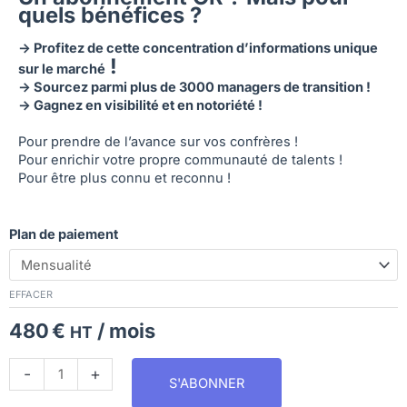
quels bénéfices ?
-> Profitez de cette concentration d’informations unique
!
sur le marché
-> Sourcez parmi plus de 3000 managers de transition !
-> Gagnez en visibilité et en notoriété !
Pour prendre de l’avance sur vos confrères !
Pour enrichir votre propre communauté de talents !
Pour être plus connu et reconnu !
quantité
Plan de paiement
de
EMT
-
Abonnement
EFFACER
OR
480
€
/ mois
HT
au
Cercle
du
-
+
S'ABONNER
Management
de