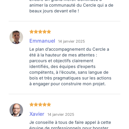
animer la communauté du Cercle qui a de
beaux jours devant elle !
Note
5
sur
Emmanuel
14 janvier 2025
5
Le plan d’accompagnement du Cercle a
été à la hauteur de mes attentes :
parcours et objectifs clairement
identifiés, des équipes d’experts
compétents, à l’écoute, sans langue de
bois et très pragmatiques sur les actions
à engager pour construire mon projet.
Note
5
sur
Xavier
14 janvier 2025
5
Je conseille à tous de faire appel à cette
équipe de professionnels pour booster