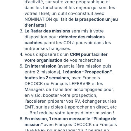
d’activité, sur votre zone géographique et
dans les fonctions et les enjeux qui sont les
vôtres ! Bref, un outil co-construit avec
NOMINATION qui fait de
la prospection un jeu
d’enfants !
Le Radar des missions
sera mis à votre
disposition pour
détecter des missions
cachées
parmi les CDI à pourvoir dans les
entreprises françaises.
Vous disposerez d’un
CRM pour faciliter
votre organisation
de vos recherches
En intermission
(avant la 1ère mission puis
entre 2 missions)
, 1 réunion “Prospection”,
toutes les 2 semaines,
avec François
DECOCK ou François LEFEBVRE et les
Managers de Transition accompagnés pour,
en visio, booster votre prospection,
l’accélérer, préparer vos RV, échanger sur les
EMT, sur les cibles à approcher en direct, etc
… Bref réduire votre temps d’inter-mission !
En mission, 1 réunion mensuelle “Pilotage de
mission”
avec François DECOCK ou François
LEFEBVRE pour échanger 1 à 2 heures en