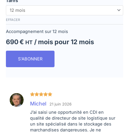
Tarifs
EFFACER
Accompagnement sur 12 mois
690
€
/ mois pour 12 mois
HT
S'ABONNER
Note
5
sur
Michel
21 juin 2026
5
J’ai saisi une opportunité en CDI en
qualité de directeur de site logistique sur
un site spécialisé dans le stockage des
marchandises dangereuses. Je ne